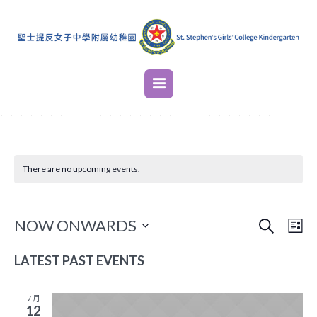
There are no upcoming events.
SEARCH
EVENT
EVE
NOW ONWARDS
LI
VIE
SEARC
Select
NAV
LATEST PAST EVENTS
AND
date.
VIEWS
7 月
NAVIG
12