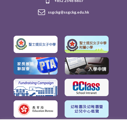
+852 2548 6607
ssgckg@ssgckg.edu.hk