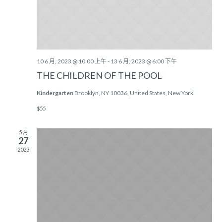
10 6 月, 2023 @ 10:00 上午
-
13 6 月, 2023 @ 6:00 下午
THE CHILDREN OF THE POOL
Kindergarten
Brooklyn, NY 10036, United States, New York
$55
5 月
27
2023