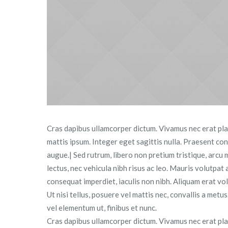
Cras dapibus ullamcorper dictum. Vivamus nec erat placer
mattis ipsum. Integer eget sagittis nulla. Praesent co
augue.| Sed rutrum, libero non pretium tristique, arcu m
lectus, nec vehicula nibh risus ac leo. Mauris volutpat
consequat imperdiet, iaculis non nibh. Aliquam erat volu
Ut nisi tellus, posuere vel mattis nec, convallis a met
vel elementum ut, finibus et nunc.
Cras dapibus ullamcorper dictum. Vivamus nec erat placer