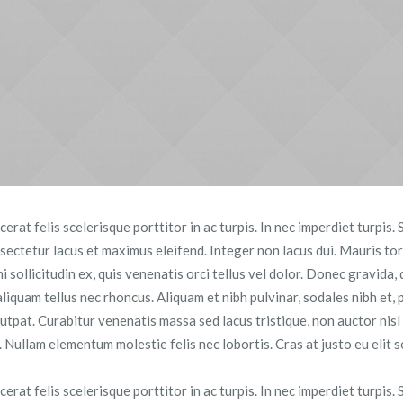
at felis scelerisque porttitor in ac turpis. In nec imperdiet turpis. S
nsectetur lacus et maximus eleifend. Integer non lacus dui. Mauris to
i sollicitudin ex, quis venenatis orci tellus vel dolor. Donec gravida, 
 aliquam tellus nec rhoncus. Aliquam et nibh pulvinar, sodales nibh e
tpat. Curabitur venenatis massa sed lacus tristique, non auctor nisl so
us. Nullam elementum molestie felis nec lobortis. Cras at justo eu eli
at felis scelerisque porttitor in ac turpis. In nec imperdiet turpis. S