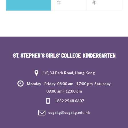
年
年
1/F, 33 Park Road, Hong Kong
Monday - Friday: 08:00 am - 17:00 pm, Saturday:
09:00 am - 12:00 pm
+852 2548 6607
ssgckg@ssgckg.edu.hk