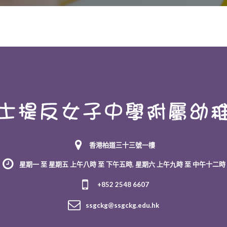
香港柏道三十三號一樓
星期一 至 星期五 上午八時 至 下午五時, 星期六 上午九時 至 中午十二時
+852 2548 6607
ssgckg@ssgckg.edu.hk