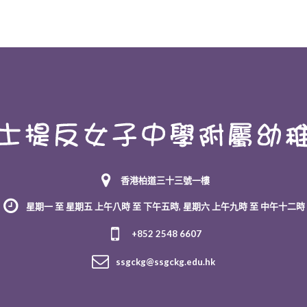
香港柏道三十三號一樓
星期一 至 星期五 上午八時 至 下午五時, 星期六 上午九時 至 中午十二時
+852 2548 6607
ssgckg@ssgckg.edu.hk