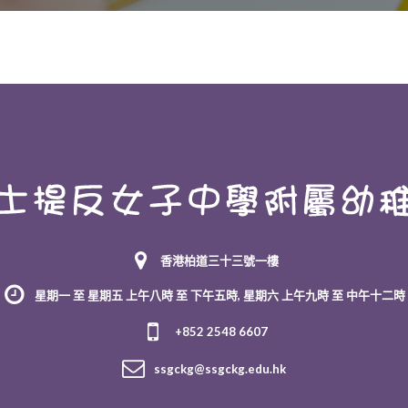
香港柏道三十三號一樓
星期一 至 星期五 上午八時 至 下午五時, 星期六 上午九時 至 中午十二時
+852 2548 6607
ssgckg@ssgckg.edu.hk